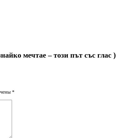
найко мечтае – този път със глас )
ечены
*