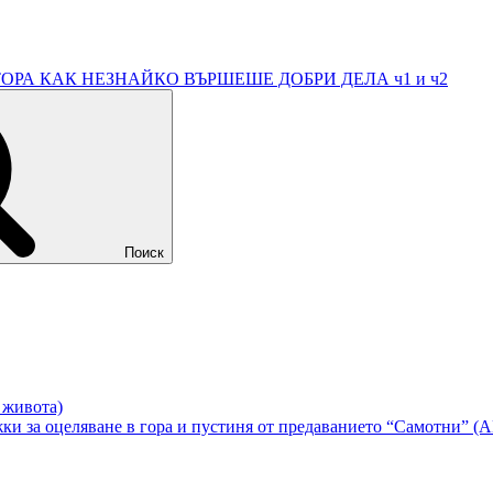
А ВТОРА КАК НЕЗНАЙКО ВЪРШЕШЕ ДОБРИ ДЕЛА ч1 и ч2
Поиск
в живота)
жки за оцеляване в гора и пустиня от предаванието “Самотни” 