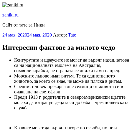
Перейти
к
zaniki.ru
содержимому
Сайт от тате за Ники
Опубликовано
24 мая, 2020
24 мая, 2020
Автор:
Tate
Интересни фактове за милото чедо
Кенгурутата и щраусите не могат да вървят назад, затова
са на националната емблема на Австралия,
символизирайки, че страната се движи само напред.
Морските лъвове имат ритъм. Те са единственото
животно, за което се знае, че може да пляска в ритъм.
Средният човек прекарва две седмици от живота си в
очакване на светофари.
Преди 1913 г. родителите в североамерикански щатите
могаха да изпращат децата си до баба – чрез пощенската
служба.
Кравите могат да вървят нагоре по стълби, но не и