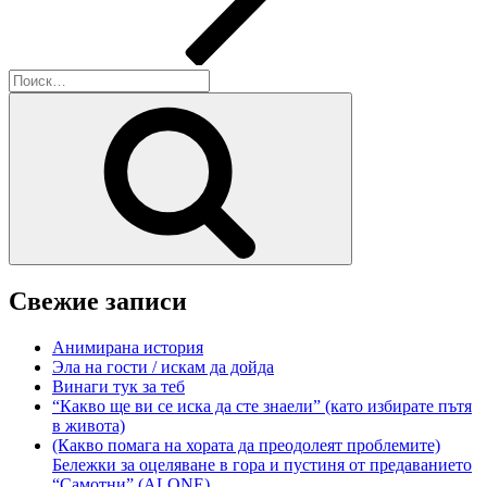
Искать:
Поиск
Свежие записи
Анимирана история
Эла на гости / искам да дойда
Винаги тук за теб
“Какво ще ви се иска да сте знаели” (като избирате пътя
в живота)
(Какво помага на хората да преодолеят проблемите)
Бележки за оцеляване в гора и пустиня от предаванието
“Самотни” (ALONE)