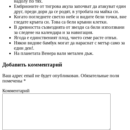
надолу по тях.
Ембрионите от тигрова акула започват да атакуват един
друг, преди дори да се родят, в утробата на майка си.
Когато погледнете светло небе и видите бели точки, вие
гледате кръвта си. Това са бели кръвни клетки.
В древността съзвездията от звезди са били използвани
за следене на календара и за навигация.
Ягода е единственият плод, чието семе расте отвън.
Някои видове бамбук могат да нараснат с метър само за
един ден!.
На планетата Венера вали метален дъж.
Добавить комментарий
Ваш адрес email не будет опубликован.
Обязательные поля
помечены
*
Комментарий