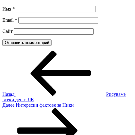
Имя
*
Email
*
Сайт
Навигация
Предыдущая
запись:
по
записям
Назад
Рисуваме
всеки ден с JJK
Следующая
Далее
Интересни фактове за Ники
запись