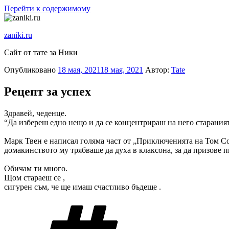
Перейти к содержимому
zaniki.ru
Сайт от тате за Ники
Опубликовано
18 мая, 2021
18 мая, 2021
Автор:
Tate
Рецепт за успех
Здравей, чеденце.
“Да избереш едно нещо и да се концентрираш на него стараният
Марк Твен е написал голяма част от „Приключенията на Том Со
домакинството му трябваше да духа в клаксона, за да призове п
Обичам ти много.
Щом стараеш се ,
сигурен съм, че ще имаш счастливо бъдеще .