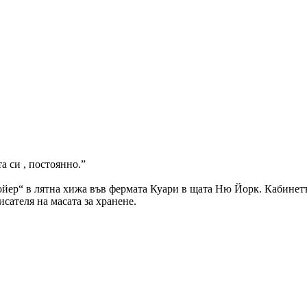
а си , постоянно.”
йер“ в лятна хижа във фермата Куари в щата Ню Йорк. Кабинетът
исателя на масата за хранене.