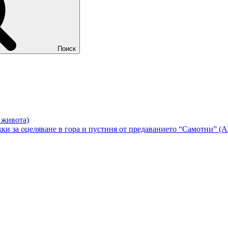
Поиск
в живота)
жки за оцеляване в гора и пустиня от предаванието “Самотни” 