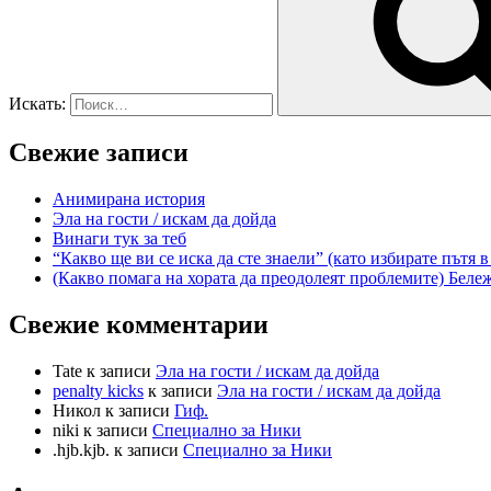
Искать:
Свежие записи
Анимирана история
Эла на гости / искам да дойда
Винаги тук за теб
“Какво ще ви се иска да сте знаели” (като избирате пътя 
(Какво помага на хората да преодолеят проблемите) Беле
Свежие комментарии
Tate
к записи
Эла на гости / искам да дойда
penalty kicks
к записи
Эла на гости / искам да дойда
Никол
к записи
Гиф.
niki
к записи
Специално за Ники
.hjb.kjb.
к записи
Специално за Ники