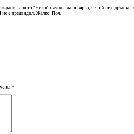
-рано, защото “Никой нямаше да повярва, че той не е дръпнал о
й не е предвидил. Жалко, Пол.
ечены
*