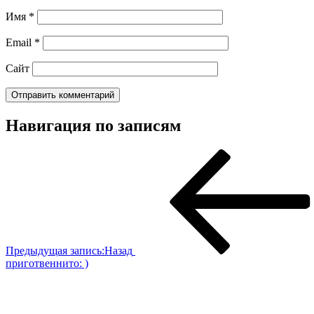
Имя
*
Email
*
Сайт
Навигация по записям
Предыдущая запись:
Назад
приготвеннито: )