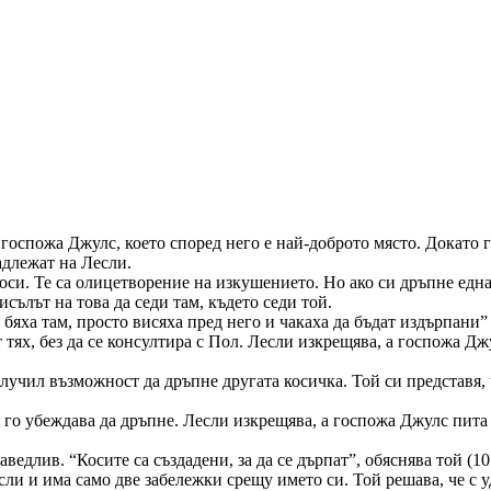
от госпожа Джулс, което според него е най-доброто място. Докато
адлежат на Лесли.
 коси. Те са олицетворение на изкушението. Но ако си дръпне ед
исълът на това да седи там, където седи той.
 бяха там, просто висяха пред него и чакаха да бъдат издърпани” 
 тях, без да се консултира с Пол. Лесли изкрещява, а госпожа Д
получил възможност да дръпне другата косичка. Той си представя,
 го убеждава да дръпне. Лесли изкрещява, а госпожа Джулс пита 
ведлив. “Косите са създадени, за да се дърпат”, обяснява той (10
сли и има само две забележки срещу името си. Той решава, че с у