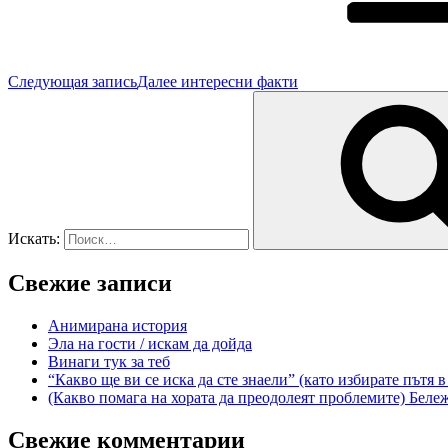
Следующая запись
Далее
интересни факти
Искать:
Свежие записи
Анимирана история
Эла на гости / искам да дойда
Винаги тук за теб
“Какво ще ви се иска да сте знаели” (като избирате пътя 
(Какво помага на хората да преодолеят проблемите) Беле
Свежие комментарии