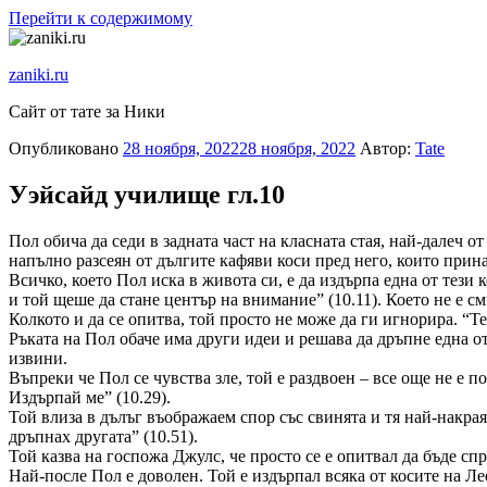
Перейти к содержимому
zaniki.ru
Сайт от тате за Ники
Опубликовано
28 ноября, 2022
28 ноября, 2022
Автор:
Tate
Уэйсайд училище гл.10
Пол обича да седи в задната част на класната стая, най-далеч 
напълно разсеян от дългите кафяви коси пред него, които прин
Всичко, което Пол иска в живота си, е да издърпа една от тези
и той щеше да стане център на внимание” (10.11). Което не е см
Колкото и да се опитва, той просто не може да ги игнорира. “Те
Ръката на Пол обаче има други идеи и решава да дръпне една от
извини.
Въпреки че Пол се чувства зле, той е раздвоен – все още не е 
Издърпай ме” (10.29).
Той влиза в дълъг въображаем спор със свинята и тя най-накрая
дръпнах другата” (10.51).
Той казва на госпожа Джулс, че просто се е опитвал да бъде спра
Най-после Пол е доволен. Той е издърпал всяка от косите на Ле