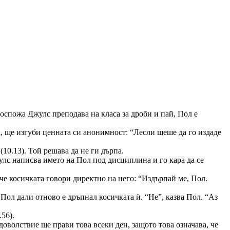
 госпожа Джулс преподава на класа за дроби и пай, Пол е
на, ще изгуби ценната си анонимност: “Лесли щеше да го издаде
(10.13). Той решава да не ги дърпа.
жулс написва името на Пол под дисциплина и го кара да се
 че косичката говори директно на него: “Издърпай ме, Пол.
Пол дали отново е дръпнал косичката ѝ. “Не”, казва Пол. “Аз
.56).
доволствие ще прави това всеки ден, защото това означава, че