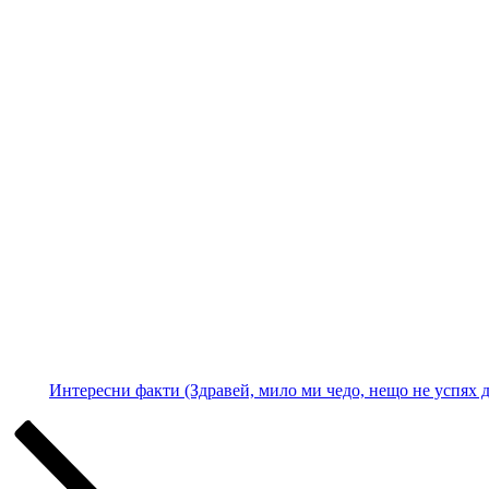
Интересни факти (Здравей, мило ми чедо, нещо не успях да