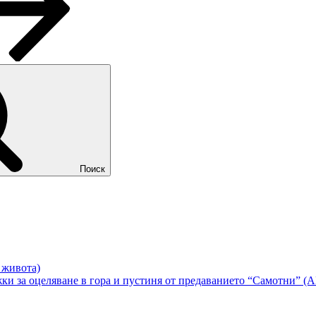
Поиск
в живота)
жки за оцеляване в гора и пустиня от предаванието “Самотни” 