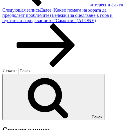
интересни факти
Следующая запись
Далее
(Какво помага на хората да
преодолеят проблемите) Бележки за оцеляване в гора и
пустиня от предаванието “Самотни” (ALONE)
Искать:
Поиск
Свежие записи