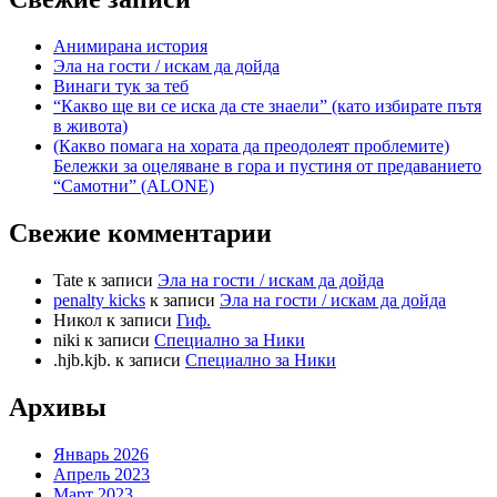
Анимирана история
Эла на гости / искам да дойда
Винаги тук за теб
“Какво ще ви се иска да сте знаели” (като избирате пътя
в живота)
(Какво помага на хората да преодолеят проблемите)
Бележки за оцеляване в гора и пустиня от предаванието
“Самотни” (ALONE)
Свежие комментарии
Tate
к записи
Эла на гости / искам да дойда
penalty kicks
к записи
Эла на гости / искам да дойда
Никол
к записи
Гиф.
niki
к записи
Специално за Ники
.hjb.kjb.
к записи
Специално за Ники
Архивы
Январь 2026
Апрель 2023
Март 2023